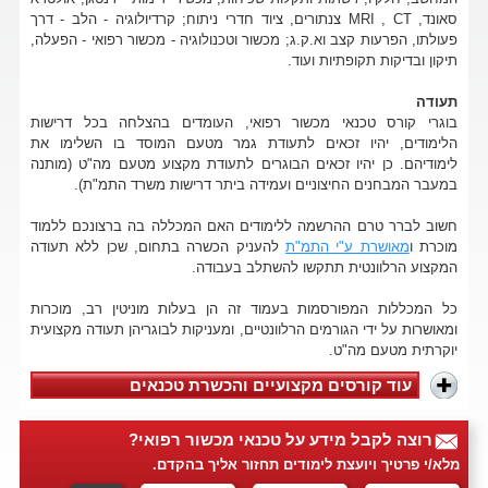
סאונד, MRI , CT צנתורים, ציוד חדרי ניתוח; קרדיולוגיה - הלב - דרך
פעולתו, הפרעות קצב וא.ק.ג; מכשור וטכנולוגיה - מכשור רפואי - הפעלה,
תיקון ובדיקות תקופתיות ועוד.
תעודה
בוגרי קורס טכנאי מכשור רפואי, העומדים בהצלחה בכל דרישות
הלימודים, יהיו זכאים לתעודת גמר מטעם המוסד בו השלימו את
לימודיהם. כן יהיו זכאים הבוגרים לתעודת מקצוע מטעם מה"ט (מותנה
במעבר המבחנים החיצוניים ועמידה ביתר דרישות משרד התמ"ת).
חשוב לברר טרם ההרשמה ללימודים האם המכללה בה ברצונכם ללמוד
מוכרת ו
מאושרת ע"י התמ"ת
להעניק הכשרה בתחום, שכן ללא תעודה
המקצוע הרלוונטית תתקשו להשתלב בעבודה.
כל המכללות המפורסמות בעמוד זה הן בעלות מוניטין רב, מוכרות
ומאושרות על ידי הגורמים הרלוונטיים, ומעניקות לבוגריהן תעודה מקצועית
יוקרתית מטעם מה"ט.
עוד קורסים מקצועיים והכשרת טכנאים
רוצה לקבל מידע על טכנאי מכשור רפואי?
מלא/י פרטיך ויועצת לימודים תחזור אליך בהקדם.