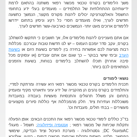
משך הלימודים בקורס טכנאי מכשור רפואי משתנה בהתאם לרמת
ידיעותיהם ההתחלתיות של התלמידים – מועמדים בעלי ידע בתחומי
החשמל והאלקטרוניקה יכולים ליהנות מקורס מקוצר, הנמשך כתשעה
חודשים לערך, ואילו מועמדים חסרי כל רקע וניסיון בתחום יידרשו
ללימודים ארוכים מעט יותר- הנמשכים כארבעה-עשר חודשים לערך.
אם אתם מעוניינים ליהנות מלימודים אלו, אך חושבים כי תתקשו להשתלב
בקורס, עקב סדר יומכם העמוס – יש לנו חדשות טובות עבורכם: מכללות
רבות מציעות לכם אפשרות בחירה בין לימודים בשעות היום או
בשעות
הערב
ובימי שישי בבוקר – כך שגם אם אתם עובדים (או עסוקים מכל
סיבה אחרת) תוכלו להשתלב בלימודים בנוחות, בשעות והזמנים
המתאימים לכם ביותר.
נושאי לימודים
תכנית הלימודים בקורס טכנאי מכשור רפואי היא עשירה ומרתקת למדיי,
והתלמידים בקורס נהנים הן מהקנייה של ידע עיוני ותיאורטי מקיף ומעמיק
בתחום והן משלל תרגולים והתנסויות מעשיות בעבודה במעבדות
משוכללות ועתירות ציוד. חלק מהמכללות אף כוללות סיורים מקצועיים
מעשירים – בבתי חולים, מעבדות וכו'.
בד"כ כוללים לימודי טכנאי מכשור רפואי את התכנים הבאים: אופן הפעלה
ותקלות שכיחות של מכשור רפואי ;
אנטומיה ופיזיולוגיה
; חשמל - מעגלי
ACומעגלי DC; גסטרולוגיה - מערכת העיכול וציוד הבדיקה, שימושי
המחשב, חלקיו, רשתות ותקלות שכיחות; מכשירי דימות - רנטגן, אולטרא