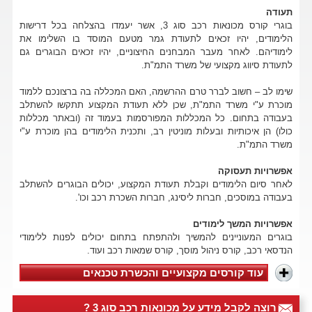
תעודה
בוגרי קורס מכונאות רכב סוג 3, אשר יעמדו בהצלחה בכל דרישות
הלימודים, יהיו זכאים לתעודת גמר מטעם המוסד בו השלימו את
לימודיהם. לאחר מעבר המבחנים החיצוניים, יהיו זכאים הבוגרים גם
לתעודת סיווג מקצועי של משרד התמ"ת.
שימו לב – חשוב לברר טרם ההרשמה, האם המכללה בה ברצונכם ללמוד
מוכרת ע"י משרד התמ"ת, שכן ללא תעודת המקצוע תתקשו להשתלב
בעבודה בתחום. כל המכללות המפורסמות בעמוד זה (ובאתר מכללות
כולו) הן איכותיות ובעלות מוניטין רב, ותכנית הלימודים בהן מוכרת ע"י
משרד התמ"ת.
אפשרויות תעסוקה
לאחר סיום הלימודים וקבלת תעודת המקצוע, יכולים הבוגרים להשתלב
בעבודה במוסכים, חברות ליסינג, חברות השכרת רכב וכו'.
אפשרויות המשך לימודים
בוגרים המעוניינים להמשיך ולהתפתח בתחום יכולים לפנות ללימודי
הנדסאי רכב, קורס ניהול מוסך, קורס שמאות רכב ועוד.
עוד קורסים מקצועיים והכשרת טכנאים
רוצה לקבל מידע על מכונאות רכב סוג 3 ?