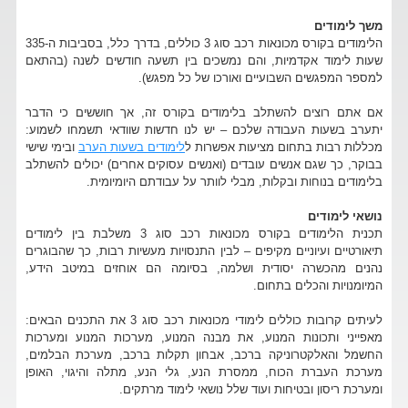
משך לימודים
הלימודים בקורס מכונאות רכב סוג 3 כוללים, בדרך כלל, בסביבות ה-335
שעות לימוד אקדמיות, והם נמשכים בין תשעה חודשים לשנה (בהתאם
למספר המפגשים השבועיים ואורכו של כל מפגש).
אם אתם רוצים להשתלב בלימודים בקורס זה, אך חוששים כי הדבר
יתערב בשעות העבודה שלכם – יש לנו חדשות שוודאי תשמחו לשמוע:
מכללות רבות בתחום מציעות אפשרות ל
לימודים בשעות הערב
ובימי שישי
בבוקר, כך שגם אנשים עובדים (ואנשים עסוקים אחרים) יכולים להשתלב
בלימודים בנוחות ובקלות, מבלי לוותר על עבודתם היומיומית.
נושאי לימודים
תכנית הלימודים בקורס מכונאות רכב סוג 3 משלבת בין לימודים
תיאורטיים ועיוניים מקיפים – לבין התנסויות מעשיות רבות, כך שהבוגרים
נהנים מהכשרה יסודית ושלמה, בסיומה הם אוחזים במיטב הידע,
המיומנויות והכלים בתחום.
לעיתים קרובות כוללים לימודי מכונאות רכב סוג 3 את התכנים הבאים:
מאפייני ותכונות המנוע, את מבנה המנוע, מערכות המנוע ומערכות
החשמל והאלקטרוניקה ברכב, אבחון תקלות ברכב, מערכת הבלמים,
מערכת העברת הכוח, ממסרת הנע, גלי הנע, מתלה והיגוי, האופן
ומערכת ריסון ובטיחות ועוד שלל נושאי לימוד מרתקים.