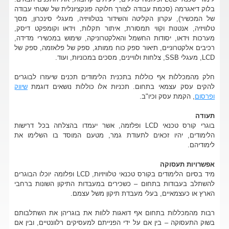
בלוק דיאגרמה (סכמת עבודה לצורך חלוקה פונקציונלית של שטחי עבודה
של המכשיר), עקרון הקליטה והשידור בטלוויזיה, מעגלי סינכרון, מסך
טלוויזיה, אנטנות וקווי תמסורת, איתור תקלות, וידאו וקומפקט דיסק,
מערכות וידאו, יסודות החשמל והאלקטרוניקה, שימוש במכשירי מדידה,
רכיבים אלקטרוניים, תיאור ספק כוח ממותג, ספק של פלאזמה, ספק של
LCD, מעגלי SSB, צלחות ולוויינים, מסכים במכוניות, ועוד.
חלק מהמכללות אף כוללות בתכנית הלימודים תכנים שיעזרו לבוגרים
להקים עסק עצמאי בתחום. תכניות אלו כוללות נושאים דוגמת
שיווק
ופרסום
, הקמת עסק וכיו"ב.
תעודה
בוגרי קורס טכנאי LCD ופלזמה, אשר יעמדו בהצלחה בכל דרישות
הלימודים, יהיו זכאים לתעודת גמר, מטעם המוסד בו השלימו את
לימודיהם.
אפשרויות תעסוקה
מיד בסיום הלימודים בקורס טכנאי טלוויזיות, LCD ופלזמה יוכלו הבוגרים
להשתלב בעבודות בתחום – כשכירים במעבדות התיקון השונות ברחבי
הארץ או כעצמאיים, בעלי מעבדת תיקון משל עצמם.
רבות מהמכללות בתחום אף דואגות ללוות את בוגריהן את השתלבותם
בשוק התעסוקה – בין אם על ידי הפנייתם למעסיקים רלוונטיים, ובין אם