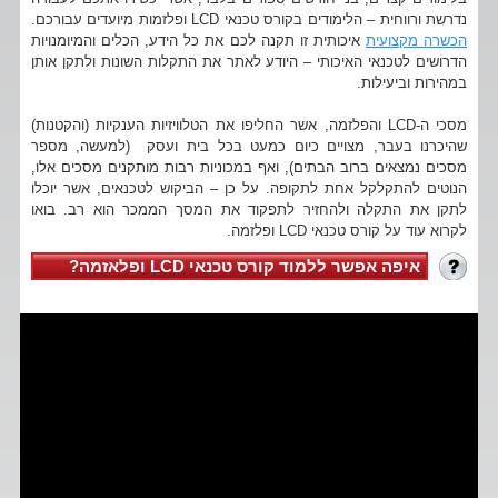
נדרשת ורווחית – הלימודים בקורס טכנאי LCD ופלזמות מיועדים עבורכם.
הכשרה מקצועית
איכותית זו תקנה לכם את כל הידע, הכלים והמיומנויות
הדרושים לטכנאי האיכותי – היודע לאתר את התקלות השונות ולתקן אותן
במהירות וביעילות.
מסכי ה-LCD והפלזמה, אשר החליפו את הטלוויזיות הענקיות (והקטנות)
שהיכרנו בעבר, מצויים כיום כמעט בכל בית ועסק (למעשה, מספר
מסכים נמצאים ברוב הבתים), ואף במכוניות רבות מותקנים מסכים אלו,
הנוטים להתקלקל אחת לתקופה. על כן – הביקוש לטכנאים, אשר יוכלו
לתקן את התקלה ולהחזיר לתפקוד את המסך הממכר הוא רב. בואו
לקרוא עוד על קורס טכנאי LCD ופלזמה.
איפה אפשר ללמוד קורס טכנאי LCD ופלאזמה?