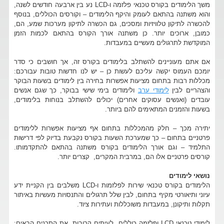
משך הלימודים בקורס טכנאי פלזמה ו-LCD נע בין ארבעה חודשים לשנה,
והוא משתנה בהתאם לעומק והיקף הלימודים – וקורסים הכוללים, בנוסף
להכשרה לתיקון טלוויזיות ומסכים, גם הכשרה לתיקון מערכות שמע, הם,
כמובן, ארוכים יותר. כן משתנה אורך הקורס בהתאם לכמות הזמן
המוקדשת לתרגולים מעשיים במעבדות.
אם אתם מעוניינים להשתלב בלימודים בקורס זה, אך חושבים כי סדר
יומכם העמוס יקשה עליכם לעשות כן – יש לנו חדשות טובות עבורכם:
מכללות רבות בתחום מציעות אפשרות בחירה בין לימודים בשעות הבוקר
והצהריים לבין
לימודי ערב
ולימודים בימי שישי בבוקר, כך שגם אנשים
עובדים (ואנשים עסוקים אחרים) יכולים להשתלב בנוחות בלימודים,
בשעות והזמנים המתאימים להם ביותר.
יתירה מכך – חלק מהמכללות בתחום אף מציעות אפשרות ללימודים
פרטניים בתחום – כך שמערכת השעות בקורס נקבעת בדיוק לפי דרישות
התלמיד – וגם אורך הלימודים בקורס משתנה בהתאם להתקדמותו.
קורסים פרטניים אלו הם, במרבית המקרים, קצרים יותר.
נושאי לימודים
הלימודים בקורס טכנאי שירות לפלזמות ו-LCD משלבים בין הקניית ידע
עיוני ותיאורטי מקיף בתחום, לבין שלל תרגולים והתנסויות מעשיות באיתור
תקלות ותיקונן, במעבדות משוכללות ועתירות ציוד.
לימודי טכנאי LCD ופלזמה כוללים, לעיתים קרובות, את התכנים הבאים: