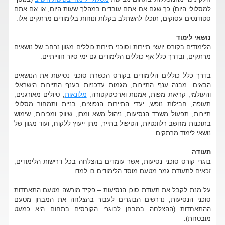
למסלולי היום) כך שגם אם אתם עובדים במהלך שעות היום, או אם אתם
סטודנטים עסוקים, תוכלו להשתלב בקלות ונוחות בלימודים מרתקים אלו.
נושאי לימוד
הלימודים בקורס יועצי תיירות וסוכני תיירות כוללים מגוון נרחב של נושאים
מרתקים, ובדרך כלל אף כוללים הלימודים גם ימי סיור חווייתיים.
בדרך כלל כוללים הלימודים בקורס הכשרת סוכני נסיעות את הנושאים
הבאים: מבנה ענף התיירות, מגמות עדכניות בענף התיירות הישראלי
והעולמי, קריאת מפות, אמנות וארכיטקטורה,
מלונאות
, טיולים מאורגנים,
תעופה, חבילות נופש, יעדי התיירות הנפוצים, בניית ותמחור מסלולי
תיירות, תפעול משרד הנסיעות, ניהול משא ומתן, שיווק ומכירות, שימוש
בתוכנות מחשב רלוונטיות, הטיפול בתייר, מתן ייעוץ ללקוח, ועוד מגוון של
נושאי לימוד מרתקים.
תעודה
בוגרי קורס סוכני נסיעות, אשר עומדים בהצלחה בכל דרישות הלימודים,
זכאים לתעודת גמר מטעם מוסד הלימודים בו למדו.
על מנת לקבל את תעודת סוכן הנסיעות – פקיד מורשה מטעם התאחדות
סוכני הנסיעות, נדרשים הבוגרים לעבור בהצלחה את המבחן מטעם
ההתאחדות (ההצלחה במבחן לבוגרי הקורסים בתחום היא כמעט
מובטחת).