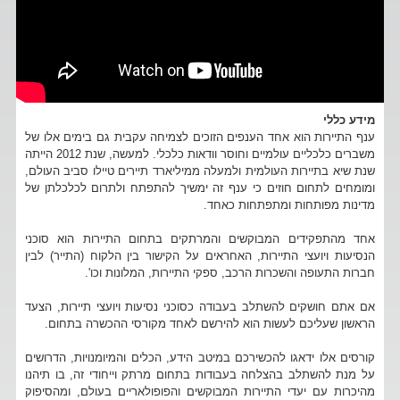
מידע כללי
ענף התיירות הוא אחד הענפים הזוכים לצמיחה עקבית גם בימים אלו של
משברים כלכליים עולמיים וחוסר וודאות כלכלי. למעשה, שנת 2012 הייתה
שנת שיא בתיירות העולמית ולמעלה ממיליארד תיירים טיילו סביב העולם,
ומומחים לתחום חוזים כי ענף זה ימשיך להתפתח ולתרום לכלכלתן של
מדינות מפותחות ומתפתחות כאחד.
אחד מהתפקידים המבוקשים והמרתקים בתחום התיירות הוא סוכני
הנסיעות ויועצי התיירות, האחראים על הקישור בין הלקוח (התייר) לבין
חברות התעופה והשכרות הרכב, ספקי התיירות, המלונות וכו'.
אם אתם חושקים להשתלב בעבודה כסוכני נסיעות ויועצי תיירות, הצעד
הראשון שעליכם לעשות הוא להירשם לאחד מקורסי ההכשרה בתחום.
קורסים אלו ידאגו להכשירכם במיטב הידע, הכלים והמיומנויות, הדרושים
על מנת להשתלב בהצלחה בעבודות בתחום מרתק וייחודי זה, בו תיהנו
מהיכרות עם יעדי התיירות המבוקשים והפופולאריים בעולם, ומהסיפוק