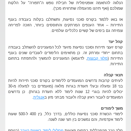
הנלווה להתאמה אופטימלית של חבילת נופש ה"תפורה" על הלקוח
שמולכם (ואף תיהנו מהעמלה שתרוויחו מכך).
אז בואו ללמוד בקורס סוכני נסיעות, ותשתלבו בקלות בעבודה בענף
התיירות – אחד הענפים המרתקים והתוססים ביותר, הזוכה לפריחה
וצמיחה גם בימים של קשיים כלכליים עולמיים.
קהל יעד
קורס יועצי תיירות וסוכני נסיעות מיועד לכל המעוניינים להשתלב בעבודה
בתחום ייחודי ומרתק זה. כן מתאימים הלימודים לעובדים שונים בענף
התיירות (
מלווי קבוצות
, לדוגמא) המעוניינים להמשיך ולהתפתח בתחום
התיירות.
תנאי קבלה
לעיתים קרובות נדרשים המועמדים ללימודים בקורס סוכני תיירות להיות
בני 18 ומעלה ובעלי תעודת בגרות מלאה (מועמדים בני למעלה מ-30
יכולים להיות בוגרי 12 שנות לימוד ללא תעודת בגרות). כן נדרשים
המועמדים לעבור ראיון קבלה ולעבור מבחני מיון ב
אנגלית
.
משך לימודים
לימודי הכשרת סוכני נסיעות כוללים, בדרך כלל, בין 400 ל-500 שעות
לימוד אקדמיות, והם נמשכים בין חצי שנה לשנה.
חלק ניכר מהמכללות בתחום מציעות
מסלולי לימוד בשעות הערב
(בנוסף