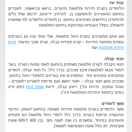
קהל יעד
הלימודים בקורס תיירות ומלונאות מיועדים, בראש ובראשונה, לעובדים
בתחום המעוניינים להתמקצע בו, להרחיב ידיעתם, לרכוש שלל כלים
ולהתעדכן בחידושים האחרונים בתחום. כן מיועדים הלימודים למי שמעוניין
להשתלב בשלל העבודות המרתקות בתחום המלונאות.
אם אתם מתעניינים בקורס ניהול מלונאות, אולי תגלו עניין גם בקורסים
נוספים מתחומי התיירות – קורס פקידות קבלה, קורס סוכני נסיעות,
קורס
תיירות אקולוגית
ועוד.
תנאי קבלה
תנאי הקבלה לקורס מלונאות משתנים בהתאם לאופי ומהות הקורס. בעוד
לימודי מבוא למלונאות אינם מציבים, בדרך כלל, כל תנאי קבלה, לימודים
מתקדמים ומקיפים יותר, המסמיכים את בוגריהם לתפקידי ניהול בתחום,
מציבים מגוון תנאי קבלה – תואר ראשון (עם עדיפות לתארים רלוונטיים –
מנהל עסקים, תיירות וכד'), ריאיון קבלה, ידיעת
שפות זרות
ניסיון וידע
בסיסי בתחומי התיירות והמלונאות וכיו"ב.
משך לימודים
משך הלימודים בקורס מלונאות ותיירות משתנה בהתאם לעומק, ההיקף
וההכשרה הניתנת בקורס. בדרך כלל לימודי ניהול מלונאות הם מקיפים
ומעמיקים במיוחד, ונמשכים בין שנה לשנה וחצי. (בין 400 ל-600 שעות
אקדמיות, לא כולל שעות המוקדשות לסטאז').