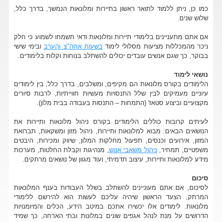
כמו כן, ניתן ללמוד לתואר ראשון בתיירות ומלונאות הנמשך, בדרך כלל,
שלוש שנים.
אם אתם מתעניינים בלימודי תיירות ומלונאות ודאי תשמחו לשמוע כי חלק
ניכר מהמכללות מציעות מסלולי לימוד
בשעות אחה"צ והערב
ובימי שישי
בבוקר, כך שגם אנשים עובדים יכולים להשתלב בנוחות וקלות בלימודים.
נושאי לימוד
הלימודים בקורס מלונאות הם מקיפים, ומשלבים, בדרך כלל, בין לימודים
עיוניים מעמיקים לבין שלל התנסויות מעשיות חווייתיות, לרבות סיורים
מקצועיים וביצוע סטאז' (התמחות – התנסות בעבודה בבית מלון).
לעיתים קרובות כוללים הלימודים בקורס ניהול מלונאות ותיירות את
הנושאים הבאים: מבוא למלונאות ותיירות, ניהול מזון ומשקאות, תברואת
המזון, אירועים וכנסים, תפעול מחלקות המלון, שיווק ומכירות, היבטים
משפטיים, תמחיר,
ניהול משאבי אנוש
, מנהיגות וקבלת החלטות, מערכות
מידע למלונאות ותיירות, עיצוב תדמיתי, ועוד מגוון של נושאים מרתקים.
סיכום
לסיכום, אם אתם מעוניינים להשתלב בשלל העבודות בענף המלונאות
המרתק, הצעד הראשון שיהיה עליכם לעשות הוא להירשם ללימודי
מלונאות. לימודים אלו יכשירו אתכם במיטב הידע, הכלים והמיומנויות
הדרושים על מנת לנהל אגפים שונים במלונות ובתי הארחה, כך שמיד