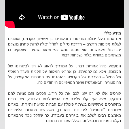
מידע כללי
אם אתם בעלי יכולת מנהיגותית וכישורים בין אישיים, סקרנים, ואוהבים
לגלות מקומות חדשים – הדרכת טיולים לחו"ל יכולה להיות פתרון מושלם
עבורכם! מקצוע זה הוא מהנה ממש כפי שהוא נשמע, והעוסקים בו
משתתפים בחוויות בלתי נשכחות רבות.
המקצוע כולל אחריות רבה, ועל המדריך לדאוג לא רק לביטחונה של
הקבוצה, אלא גם להנאתה. כן אחראי המלווה על הקניית הערך המוסף
של הטיול – ההיכרות של הקבוצה בהנהגתו עם התרבות המקומית, על
ההיסטוריה, הגיאוגרפיה ושאר המאפיינים הייחודיים לה.
קורסים אלו לא רק יקנו לכם את כל הידע, הכלים והמיומנויות להם
תזדקקו, אלא אף יקלו עליכם את ההשתלבות בעבודה, שכן רבים
מהקורסים מתקיימים בשיתוף פעולה עם חברות נסיעות ותיירות, ובוגרים
איכותיים "נחטפים" לעבודות. כמו כן, משקיעים מוסדות הלימודים
מאמצים רבים לשלב את בוגריהם בעבודה, כך שחלק ניכר מהבוגרים
נקלט במהירות ובהצלחה בשלל העבודות בתחום.