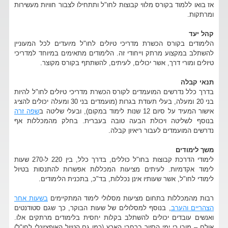
אז בואו ללמוד בקורס מלווי קבוצות לחו"ל ותתחילו לצבור חוויות מעשירות
ומרתקות.
קהל יעד
הלימודים בקורס הכשרת מדריכי טיולים לחו"ל מיועדים לכל המעוניין
להשתלב במקצוע מרתק וייחודי זה. הלימודים מתאימים במיוחד למדריכי
טיולים ומורי דרך, אשר יכולים, לעיתים, להשתתף בקורס מקוצר.
תנאי קבלה
בדרך כלל נדרשים המועמדים לקורס הכשרת מדריכי טיולים לחו"ל להיות
בני 20 ומעלה, בעלי תעודת בגרות (מועמדים בני 30 ומעלה יכולים להציג
אישור המעיד על סיום 12 שנות לימוד במקום), ובעלי שליטה ב
שפה זרה
בנוסף לשליטה ויכולת הבעה טובה בעברית. בחלק מהמכללות אף
נדרשים המועמדים לעבור ריאיון קבלה.
משך לימודים
לימודי הדרכת קבוצות בחו"ל כוללים, בדרך כלל, בין 220 ל-270 שעות
לימוד אקדמיות. לעיתים מציעות המכללות אפשרות להתנסות בטיול
לימודי לחו"ל, אשר שעותיו אינן נכללות, בד"כ, בתכנית הלימודים.
רבות מהמכללות בתחום מציעות מסלולי לימוד המתקיימים
בשעות אחר
הצהריים והערב
, בנוסף למסלולים של שעות הבוקר, כך שגם סטודנטים
ואנשים עובדים יכולים להשתלב בקלות יחסית בלימודים מרתקים אלו.
אולם – מובן כי ימי הסיור ברחבי הארץ (כמו גם הטיול האופציונלי לחו"ל)