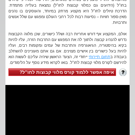
בחו"ל (הידועים גם כמלווי קבוצות לחו"ל) נמצאת בעלייה מתמדת.
הדרכת טיולים לחו"ל היא מקצוע מרתק במיוחד, והעוסקים בו נהנים
מאין-ספור חוויות – נסיעות רבות לכל רחבי העולם ומפגש עם שלל אנשים
ותרבויות.
אולם, המקצוע אף דורש אחריות רבה ושלל כישורים, שכן מלווה הקבוצות
נדרש להנהיג קבוצה ולתווך לה את המפגש עם התרבות הזרה, עליו להיות
בקיא בהיסטוריה, הגיאוגרפיה והתרבות של עמים ומקומות רבים, ועליו
להיות בעל כישורים בין אישיים מצוינים. אם גם אתם מעוניינים להשתלב
בעבודה ב
תחום תיירותי
ייחודי זה, הצעד הראשון שיהיה עליכם לעשות הוא
להירשם לקורס מלווי קבוצות לחו"ל. בואו לקרוא מידע נוסף על הלימודים.
איפה אפשר ללמוד קורס מלווי קבוצות לחו''ל?