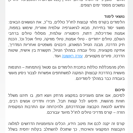
נמשכים מספר ימים רצופים.
נושאי לימוד
הלימודים בקורס מלווי קבוצות לחו"ל כוללים, בד"כ, את הנושאים הבאים:
מושגי יסוד בתיירות, מבוא לגיאוגרפיה עולמית ואזורית, שימוש במפות,
אמנות ואדריכלות, דתות, היסטוריה עולמית, מסלולי טיולים ברחבי
העולם, טיולים ייחודיים - טיולי אמנות, טיולי מוזיקה, טיולי אוכל וכו', הכנת
תיק הדרכה, מבנה הטיול המאורגן, היבטים משפטיים ואחריות המדריך,
אתיקה מקצועית, נהלי עבודה במהלך הטיול, תקשורת בין אישית, שיטות
הדרכה, סיורים מקצועיים,
עזרה ראשונה
ועוד.
חלק מהמכללות כוללות בתכנית הלימודים גם סטאז' (התמחות – התנסות
מעשית בהדרכת קבוצות) המקנה למשתתפים אפשרות לצבור ניסיון מעשי
בעבודה כבר במהלך לימודיהם.
סיכום
לסיכום, אם אתם מעוניינים במקצוע מרתק ויוצא דופן, בו תיהנו משלל
חוויות מרגשות, תיסעו לכל קצוות תבל, תכירו ותדריכו אנשים רבים,
ותדאגו להנאת הקבוצה שבהדרכתם, ולהיכרותה עם התרבות המקומית
הזרה – קורס מדריכי טיולים לחו"ל מיועד עבורכם.
קורס זה יקנה לכם את מיטב הידע, הכלים והמיומנויות הדרושים למלווה
הקבוצות המקצועי והאיכותי, כך שתוכלו להשתלב בקלות יחסית בשלל