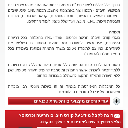
בדרך כלל כוללים לימודי תיב"ם חריטה וכרסום את התכנים הבאים: תורת
המקצוע, תיב"ם - תכנון וייצור באמצעות מחשב, תכנות CNC עיוני, שיב"ם
- שרטוט באמצעות מחשב, תורת החומרים, קריאת שרטוטים, מדידות
והבטחת איכות, CNC מעשי, ועוד שלל נושאי לימוד מרתקים.
תעודה
בוגרי קורס תיב"ם חריטה וכרסום, אשר יעמדו בהצלחה בכל דרישות
הלימודים, יהיו זכאים לתעודת גמר מטעם המוסד בו השלימו את
לימודיהם, כמו גם לתעודה מטעם משרד התמ"ת (מותנה בעמידה בכל
תנאי התמ"ת להסמכה).
חשוב מאד לברר טרם ההרשמה ללימודים, האם המכללה בה ברצונכם
ללמוד זכתה להכרת ואישור התמ"ת ומוסמכת להעניק תעודה מטעמו, שכן
ללא תעודת התמ"ת תתקשו להשתלב בעבודות בתחום.
כל המכללות המפורסמות בעמוד זה הן בעלות מוניטין רב, מוכרות
ומאושרות על ידי כל הגורמים הרלוונטיים.
עוד קורסים מקצועיים והכשרת טכנאים
רוצה לקבל מידע על קורס תיב"ם חריטה וכרסום?
מלא/י פרטיך ויועצת לימודים תחזור אליך בהקדם.