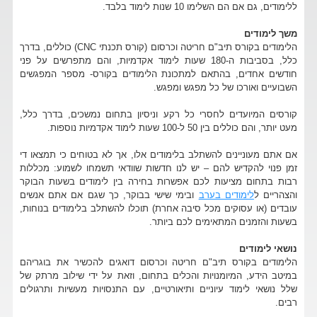
ללימודים, גם אם הם השלימו 10 שנות לימוד בלבד.
משך לימודים
הלימודים בקורס תיב"ם חריטה וכרסום (קורס תכנתי CNC) כוללים, בדרך
כלל, בסביבות ה-180 שעות לימוד אקדמיות, והם מתפרשים על פני
חודשים אחדים, בהתאם למתכונת הלימודים בקורס- מספר המפגשים
השבועיים ואורכו של כל מפגש ומפגש.
קורסים המיועדים לחסרי כל רקע וניסיון בתחום נמשכים, בדרך כלל,
מעט יותר, והם כוללים בין 50 ל-100 שעות לימוד אקדמיות נוספות.
אם אתם מעוניינים להשתלב בלימודים אלו, אך לא בטוחים כי תמצאו די
זמן פנוי להקדיש להם – יש לנו חדשות שוודאי תשמחו לשמוע: מכללות
רבות בתחום מציעות לכם אפשרות בחירה בין לימודים בשעות הבוקר
והצהריים ל
לימודים בערב
ובימי שישי בבוקר, כך שגם אם אתם אנשים
עובדים (או עסוקים מכל סיבה אחרת) תוכלו להשתלב בלימודים בנוחות,
בשעות והזמנים המתאימים לכם ביותר.
נושאי לימודים
הלימודים בקורס תיב"ם חריטה וכרסום דואגים להכשיר את בוגריהם
במיטב הידע, המיומנויות והכלים בתחום, וזאת על ידי שילוב מרתק של
שלל נושאי לימוד עיוניים ותיאורטיים, עם התנסויות מעשיות ותרגולים
רבים.