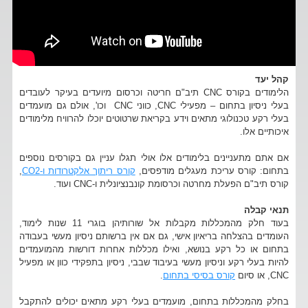
קהל יעד
הלימודים בקורס CNC תיב"ם חריטה וכרסום מיועדים בעיקר לעובדים
בעלי ניסיון בתחום – מפעילי CNC, כווני CNC וכו', אולם גם מועמדים
בעלי רקע טכנולוגי מתאים וידע בקריאת שרטוטים יוכלו להרוויח מלימודים
איכותיים אלו.
אם אתם מתעניינים בלימודים אלו אולי תגלו עניין גם בקורסים נוספים
בתחום: קורס עריכת מעגלים מודפסים,
קורס ריתוך אלקטרודות ו-CO2
,
קורס תיב"ם הפעלת מחרטה וכרסומת קונבנציונלית ו-CNC ועוד.
תנאי קבלה
בעוד חלק מהמכללות מקבלות אל שורותיהן בוגרי 11 שנות לימוד,
העומדים בהצלחה בריאיון אישי, גם אם אין ברשותם ניסיון מעשי בעבודה
בתחום או כל רקע בנושא, ואילו מכללות אחרות דורשות מהמועמדים
להיות בעלי רקע וניסיון מעשי בעיבוד שבבי, ניסיון בתפקידי כוון או מפעיל
CNC, או סיום
קורס בסיסי בתחום
.
בחלק מהמכללות בתחום, מועמדים בעלי רקע מתאים יכולים להתקבל