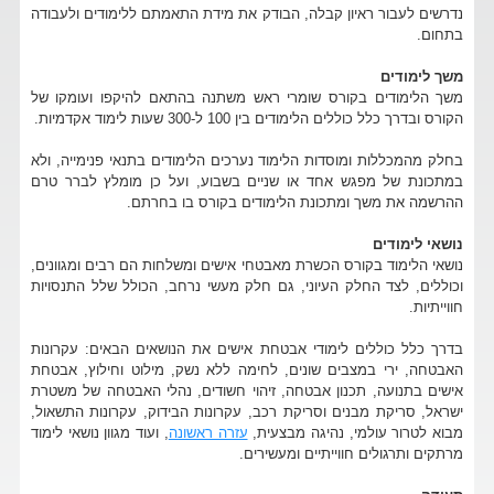
נדרשים לעבור ראיון קבלה, הבודק את מידת התאמתם ללימודים ולעבודה
בתחום.
משך לימודים
משך הלימודים בקורס שומרי ראש משתנה בהתאם להיקפו ועומקו של
הקורס ובדרך כלל כוללים הלימודים בין 100 ל-300 שעות לימוד אקדמיות.
בחלק מהמכללות ומוסדות הלימוד נערכים הלימודים בתנאי פנימייה, ולא
במתכונת של מפגש אחד או שניים בשבוע, ועל כן מומלץ לברר טרם
ההרשמה את משך ומתכונת הלימודים בקורס בו בחרתם.
נושאי לימודים
נושאי הלימוד בקורס הכשרת מאבטחי אישים ומשלחות הם רבים ומגוונים,
וכוללים, לצד החלק העיוני, גם חלק מעשי נרחב, הכולל שלל התנסויות
חווייתיות.
בדרך כלל כוללים לימודי אבטחת אישים את הנושאים הבאים: עקרונות
האבטחה, ירי במצבים שונים, לחימה ללא נשק, מילוט וחילוץ, אבטחת
אישים בתנועה, תכנון אבטחה, זיהוי חשודים, נהלי האבטחה של משטרת
ישראל, סריקת מבנים וסריקת רכב, עקרונות הבידוק, עקרונות התשאול,
מבוא לטרור עולמי, נהיגה מבצעית,
עזרה ראשונה
, ועוד מגוון נושאי לימוד
מרתקים ותרגולים חווייתיים ומעשירים.