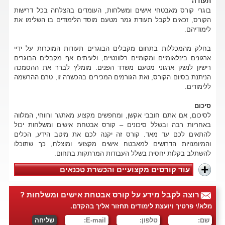
תעודה
בוגרי קורס מאבטחי אישים ומשלחות, העומדים בהצלחה בכל דרישות
הקורס, זכאים לקבל תעודת גמר מטעם מוסד הלימודים בו השלימו את
לימודיהם.
בחלק מהמכללות בתחום מקבלים הבוגרים תעודות המוכרות על ידיי
ארגונים בינלאומיים ומקומיים רלוונטיים, ולעיתים אף מקבלים הבוגרים
רישיון לנשק ארגוני מטעם משרד הפנים. מומלץ לברר את ההסמכה
הניתנת בסיום הקורס, ואת הגורמים המכירים בהכשרה זו, טרם ההרשמה
ללימודים.
סיכום
לסיכום, אם אתם חובבי אקשן, ומחפשים מקצוע מאתגר ורווחי, המלווה
באחריות רבה ובשלל סיכונים – קורס אבטחת אישים ומשלחות יכול
להתאים לכם עד מאד. קורס זה יקנה לכם את מיטב הידע, הכלים
והמיומנויות הדרושים למאבטח אישים מקצועי ומוצלח, כך שתוכלו
להשתלב בקלות יחסית בשלל העבודות המרתקות בתחום.
עוד קורסים מקצועיים והכשרת טכנאים
רוצה לקבל מידע על קורס אבטחת אישים ומשלחות ?
מלא/י פרטיך ויועצת לימודים תחזור אליך בהקדם.