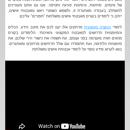
של איומים, סחיטות, וניסיונות פגיעה וחטיפה. אם גם אתם מעוניינים
להשתלב בעבודה מאתגרת זו, ולשמש כשומרי ראש ומאבטחי אישים,
ייתכן כי לימודים בקורס מאבטחי אישים ומשלחות "תפורים" עליכם.
לימודי
הכשרה מקצועית
מרתקים אלו יקנו לכם את מיטב הידע, הכלים
והמיומנויות הדרושים למאבטח המקצועי והאיכותי. הלימודים בקורס
מהווים חוויה מעצימה בפני עצמם, עת תשפרו את כישורי הירי שלכם, את
מיומנויות הלחימה, ועת תתמודדו עם שלל תרחישים מרתקים ומאתגרים.
בואו לקרוא מידע נוסף על לימודי אבטחת אישים ומשלחות.