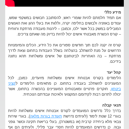
מידע כללי
אם תמיד חלמתם להיות שומרי ראש, להסתובב חבושים במשקפי שמש,
ענודים באוזניה ולבושים בחליפה יקרה, וללוות את בעלי ההון ואת האנשים
המובילים במשק בכל אשר ילכו, וכמובן – ליהנות מעבודה מרתקת ורווחית
– קורס הכשרת מאבטחי אישים יכול להיות בדיוק מה שאתם צריכים.
קורס זה יקנה לכם תוך חודשים ספורים את כל הידע, הכלים והמיומנויות
הדרושים על מנת להשתלב בהצלחה בשלל העבודות בתחום וצאת לדרך
מרתקת – בה האחריות לביטחונם של אישים ומשלחות תהא נתונה
בידיכם.
קהל יעד
הלימודים בקורס אבטחת אישים ומשלחות מיועדים, כמובן, לכל
המעוניינים להשתלב בעבודה בתחום. כן מתאימים הלימודים ל
קציני
ביטחון
, חוקרים פרטיים ומאבטחים המעוניינים בהכשרה בתחום, אשר
יכולה לתרום רבות לקידומם המקצועי ולאיכות עבודתם הנוכחית.
תנאי קבלה
בדרך כלל נדרשים המועמדים לקורס אבטחת אישים ומשלחות להיות
בוגרי 12 שנות לימוד (לעיתים נדרשת
תעודת בגרות מלאה
), בוגרי שירות
צבאי מלא ביחידה קרבית (או במשטרה), בעלי בריאות תקינה וכושר גופני
גבוה. כן נדרשים המועמדים להיות חסרי עבר פלילי, ולעיתים הם אף