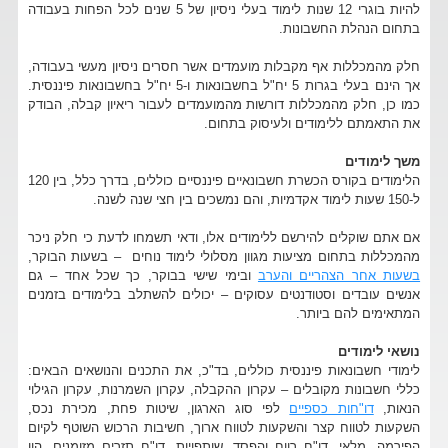
להיות בוגרי 12 שנות לימוד בעלי ניסיון של 5 שנים לכל הפחות בעבודה
בתחום הנהלת החשבונות.
חלק מהמכללות אף מקבלות מועמדים אשר חסרים ניסיון מעשי בעבודה,
אך הינם בעלי בגרות 5 יח"ל בחשבונאות ו-5 יח"ל בחשבונאות פיננסית.
כמו כן, חלק מהמכללות דורשות מהמועמדים לעבור ריאיון קבלה, הבודק
את התאמתם ללימודים ולעיסוק בתחום.
משך לימודים
הלימודים בקורס הכשרת חשבונאיים פיננסיים כוללים, בדרך כלל, בין 120
ל-150 שעות לימוד אקדמיות, והם נמשכים בין חצי שנה לשנה.
אם אתם שוקלים להירשם ללימודים אלו, ודאי תשמחו לדעת כי חלק ניכר
מהמכללות בתחום מציעות מגוון מסלולי לימוד נוחים – בשעות הבוקר,
בשעות אחר הצהריים והערב
ובימי שישי בבוקר, כך שכל אחד – גם
אנשים עובדים וסטודנטים עסוקים – יכולים להשתלב בלימודים בזמנים
המתאימים להם ביותר.
נושאי לימודים
לימודי חשבונאות פיננסית כוללים, בד"כ, את התכנים והנושאים הבאים:
כללי חשבונות מקובלים – עקרון ההקבלה, עקרון השמרנות, עקרון הגילוי
הנאות,
דו"חות כספיים
לפי סוג הארגון, שיטות פחת, מכירת נכס,
השקעות לטווח קצר והשקעות לטווח ארוך, חשיבות הרכוש השוטף לקיום
הפירמה, מלאי, דו"ח רווח והפסד, שותפויות, דו"ח תזרים מזומנים, הון