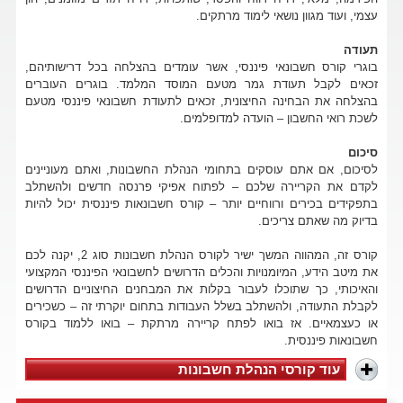
עצמי, ועוד מגוון נושאי לימוד מרתקים.
תעודה
בוגרי קורס חשבונאי פיננסי, אשר עומדים בהצלחה בכל דרישותיהם,
זכאים לקבל תעודת גמר מטעם המוסד המלמד. בוגרים העוברים
בהצלחה את הבחינה החיצונית, זכאים לתעודת חשבונאי פיננסי מטעם
לשכת רואי החשבון – הועדה למדופלמים.
סיכום
לסיכום, אם אתם עוסקים בתחומי הנהלת החשבונות, ואתם מעוניינים
לקדם את הקריירה שלכם – לפתוח אפיקי פרנסה חדשים ולהשתלב
בתפקידים בכירים ורווחיים יותר – קורס חשבונאות פיננסית יכול להיות
בדיוק מה שאתם צריכים.
קורס זה, המהווה המשך ישיר לקורס הנהלת חשבונות סוג 2, יקנה לכם
את מיטב הידע, המיומנויות והכלים הדרושים לחשבונאי הפיננסי המקצועי
והאיכותי, כך שתוכלו לעבור בקלות את המבחנים החיצוניים הדרושים
לקבלת התעודה, ולהשתלב בשלל העבודות בתחום יוקרתי זה – כשכירים
או כעצמאיים. אז בואו לפתח קריירה מרתקת – בואו ללמוד בקורס
חשבונאות פיננסית.
עוד קורסי הנהלת חשבונות