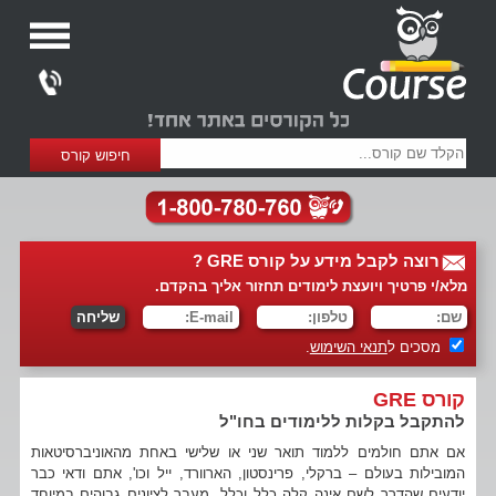
רוצה לקבל מידע על קורס GRE ?
מלא/י פרטיך ויועצת לימודים תחזור אליך בהקדם.
מסכים ל
תנאי השימוש
.
קורס GRE
להתקבל בקלות ללימודים בחו"ל
אם אתם חולמים ללמוד תואר שני או שלישי באחת מהאוניברסיטאות
המובילות בעולם – ברקלי, פרינסטון, הארוורד, ייל וכו', אתם ודאי כבר
יודעים שהדרך לשם אינה קלה כלל וכלל. מעבר לציונים גבוהים במיוחד