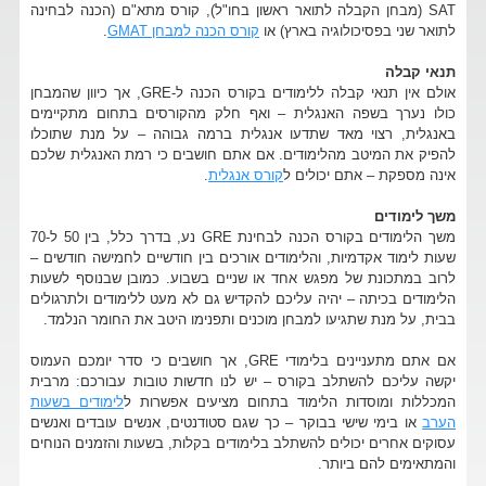
SAT (מבחן הקבלה לתואר ראשון בחו"ל), קורס מתא"ם (הכנה לבחינה
לתואר שני בפסיכולוגיה בארץ) או
קורס הכנה למבחן GMAT
.
תנאי קבלה
אולם אין תנאי קבלה ללימודים בקורס הכנה ל-GRE, אך כיוון שהמבחן
כולו נערך בשפה האנגלית – ואף חלק מהקורסים בתחום מתקיימים
באנגלית, רצוי מאד שתדעו אנגלית ברמה גבוהה – על מנת שתוכלו
להפיק את המיטב מהלימודים. אם אתם חושבים כי רמת האנגלית שלכם
אינה מספקת – אתם יכולים ל
קורס אנגלית
.
משך לימודים
משך הלימודים בקורס הכנה לבחינת GRE נע, בדרך כלל, בין 50 ל-70
שעות לימוד אקדמיות, והלימודים אורכים בין חודשיים לחמישה חודשים –
לרוב במתכונת של מפגש אחד או שניים בשבוע. כמובן שבנוסף לשעות
הלימודים בכיתה – יהיה עליכם להקדיש גם לא מעט ללימודים ולתרגולים
בבית, על מנת שתגיעו למבחן מוכנים ותפנימו היטב את החומר הנלמד.
אם אתם מתעניינים בלימודי GRE, אך חושבים כי סדר יומכם העמוס
יקשה עליכם להשתלב בקורס – יש לנו חדשות טובות עבורכם: מרבית
המכללות ומוסדות הלימוד בתחום מציעים אפשרות ל
לימודים בשעות
הערב
או בימי שישי בבוקר – כך שגם סטודנטים, אנשים עובדים ואנשים
עסוקים אחרים יכולים להשתלב בלימודים בקלות, בשעות והזמנים הנוחים
והמתאימים להם ביותר.