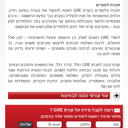
תכנית לימודים
תכנית הלימודים בקורס GRE דואגת להכשיר את בוגריה במיטב הידע,
הכלים והמיומנויות על מנת להצליח במבחן כבר בפעם הראשונה – ורבים
ממוסדות הלימוד והמכללות בתחום אף מתחייבים בפני התלמידים לציון
גבוה – ומעניקים קורס חוזר חינם לתלמידים שלא השיגו את מבוקשם.
לימודי GRE דואגים לשלב בין הרצאות עיוניות ותיאורטיות – לבין שלל
תרגולים, לרבות השלמת מבחנים לדוגמא ומבחנים משנים עברו, כך
שהבוגרים מגיעים לבחינה מוכנים ומזומנים – כשהם יודעים בדיוק מה
מצפה להם בה.
קורס הכנה למבחן GRE כולל, בדרך כלל, את הנושאים והתכנים הבאים:
היכרות עם מבנה הבחינה וחלקיה השונים, הבנת הנקרא והרחבת אוצר
מילים באנגלית, דקדוק, השלמת משפטים, הסתברות וסטטיסטיקה,
אלגברה, גיאומטריה, אנלוגיות והפכים, כתיבת חיבורים, התמודדות עם
לחץ זמן ועוד.
עוד קורסי הכנה לבחינות
רוצה לקבל מידע על קורס GRE ?
מלא/י פרטיך ויועצת לימודים תחזור אליך בהקדם.