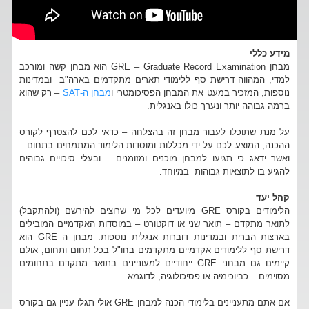
מידע כללי
מבחן GRE – Graduate Record Examination הוא מבחן קשה ומורכב
למדי, המהווה דרישת סף ללימודי תארים מתקדמים בארה"ב ובמדינות
נוספות, המזכיר במעט את המבחן הפסיכומטרי ו
מבחן ה-SAT
– רק שהוא
ברמה גבוהה יותר ונערך כולו באנגלית.
על מנת שתוכלו לעבור מבחן זה בהצלחה – כדאי לכם להצטרף לקורס
ההכנה, המוצע לכם על ידי מכללות ומוסדות הלימוד המתמחים בתחום –
ואשר ידאג כי תגיעו למבחן מוכנים ומזומנים – ובעלי סיכויים גבוהים
להגיע בו לתוצאות גבוהות במיוחד.
קהל יעד
הלימודים בקורס GRE מיועדים לכל מי שרוצים להירשם (ולהתקבל)
לתואר מתקדם – תואר שני או דוקטורט – במוסדות האקדמיים המובילים
בארצות הברית ובמדינות דוברות אנגלית נוספות. מבחן ה GRE הוא
דרישת סף ללימודים אקדמיים מתקדמים בחו"ל בכל תחום ותחום, אולם
קיימים גם מבחני GRE ייחודיים למעוניינים בתואר מתקדם בתחומים
מסוימים – כביוכימיה או פסיכולוגיה, לדוגמא.
אם אתם מתעניינים בלימודי הכנה למבחן GRE אולי תגלו עניין גם בקורס