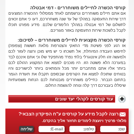
קורסי הכשרה לחיילים משוחררים - דמי אבטלה
אם אתם חיילים משוחררים ונרשמתם לאחד ממסלולי ההכשרה המוצעים
דרך שירות התעסוקה במהלך של עד שנה משחרורכם, דעו כי אתם זכאים
לתשלום של דמי אבטלה במהלך הלימודים שלכם. מידע מפורט תוכלו
לקבל בלשכות שירות התעסוקה באזור מגוריכם.
קורסי הכשרה מקצועית לחיילים משוחררים – לסיכום:
אז רגע לפני פשיטת מדי החאקי והצטרפות מלאת חששות (וצפופה)
לחיפוש העבודה המיוחלת, אל תשכחו כי יש מיש מוכן ורוצה לעזור לכם
ולמעשה זהו חלק אינטגרלי בלתי נפרד מהתפקיד שלו וכי אתם אינכם לבד
במערכה הלא פשוטה הזו. היו מוכנים למצוא את המקצוע ההולם לכם
ביותר אליו אתם מתחברים יותר מכל והמתאים ביותר לכישוריכם והיו
בטוחים שתוכלו למצוא את הקורסים שבסופם תקבלו את תעודת הגמר
בתחום הנבחר. כחיילים משוחררים מובטחות לכם הנחות משמעתיות
שיסללו בעבורכם דרך קלה ונוחה להגשמת החלום.
עוד קורסים לקהלי יעד שונים
רוצה לקבל מידע על קורסים ע"ח הפיקדון הצבאי?
מלא/י פרטיך ויועצת לימודים תחזור אליך בהקדם.