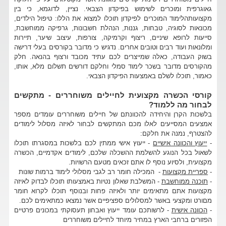
גאוגרפית ומוכרים לשימוש בפיקדון הצבאי. נציין, לדוגמא, כי בין
מקצועותהלימוד המוכרים לפיקדון תוכלו למצוא את הללו: טיפול הילדים,
מכונאות לסוגיה, טבחות, גננות, הנהלת חשבונות, גרפיקה ממוחשבת,
סייעות לרופא שיניים, ריצוף וקרמיקה, צורפות, עיצוב שיער, תיירות
ומלונאות ועוד רבים וטובים אחרים. נדגיש כי מדובר בקורסים בעלי דרישה
בשוק העבודה, כאלה שמייצרים לכם עתיד מכובד ורצוף בהנאה. חלק
מהקורסים מדובר בשכר לימוד סמלי וחלקם דורשים תשלום מלא, אותו,
כאמור, תוכלו לשלם באמצעות הפיקדון הצבאי.
קורסי הכשרה מקצועית לחיילים משוחררים - מתקשים
לבחור מה ללמוד?
בלשכות הקרן והיחידה להכוונתם של חיילים משוחררים עומדים מספר
אמצעים המסייעים לאלו מכם המתקשים לבחור לאיזה מסלול לימודים
להצטרף, נמנה את חלקם:
-
ייעוץ והכוונה אישיים
- ייעוץ אישי ממתין לכם בלשכות במסגרתו תוכלו
לשאול בכל הנוגע להשלמת ההשכלה שלכם, לימודים אקדמיים, הכשרה
מקצועית, ולסיוע נוסף לו אתם זכאים מטעם הרשויות.
-
ספריית מקצועות
- המכילה חומר רב לגבי מסלולי לימוד ברמות שונות
-
תוכנה ממוחשבת
- המשלבת שאלון נטיות באמצעותו תוכלו לבדוק לאיזה
מקצועות אתם מתאימים יותר ולאיזה פחות ובנוסף תוכלו לקרוא חומר
מםורט ומקצעי באשר למסלולים ספציפיים אשר נמצאו כמתאימים לכם.
-
הכוונה אישית
- לרשותכם עומד ייעוץ ואבחון תעסוקתי במכונים פרטיים
הפזורים ברחבי הארץ במחיר מיוחד לחיילים משוחררים