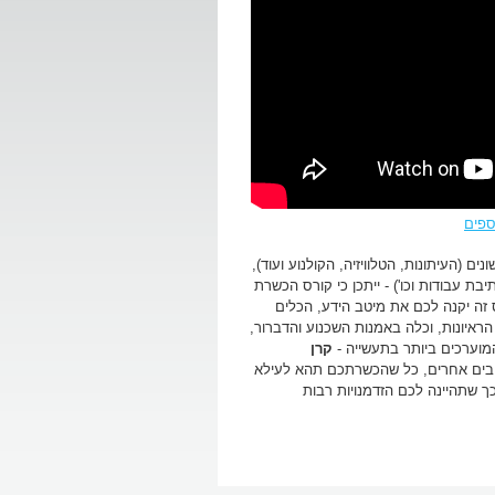
ספים
(העיתונות, הטלוויזיה, הקולנוע ועוד),
בת עבודות וכו') - ייתכן כי קורס הכשרת
Re- מיועד בדיוק עבורכם. קורס זה יקנה לכם את מיטב הידע, הכלים
הראיונות, וכלה באמנות השכנוע והדברור,
מוערכים ביותר בתעשייה -
קרן
ובים אחרים, כל שהכשרתכם תהא לעילא
 כן דואג המרכז לקשר אתכם עם הגורמים המשפיעים בתחום (networking) כך שתהיינה לכם הזדמנויות רבות