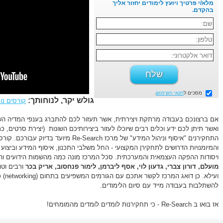
מלא/י פרטיך ויועץ לימודים יחזור אליך
בהקדם.
מסכים ל
תנאי השימוש
.
גולש יקר, לנוחותך:
קורסים נו
אם ברצונכם בעבודה מרתקת ויצירתית, אשר תעזור לכם להתברג בענפי המדיה השונים 
ואשר תיתן לכם ידע וכלים רבים שיוכלו לעזור ביצירותיכם השונות (יצירת סרטים, כתי
התחקירנים "איסוף וניהול המידע" של מרכז Search
והמיומנויות הדרושים לתחקירן המקצועי - החל משלבי התכנון, איסוף המידע וביצוע 
ויסודות ההפקה העצמאית והמערכתית. סכל המרכז מונה כמה מהשמות הידועים וה
מועלם,
דורון צברי,
גדעון לוי,
אסף ליברמן,
לימור פנחסוב,
אריק בכר
ורבים וט
ועילא.
להשתלבות בעבודה מייד עם סיום הלימודים.
אז בואו ב Re-Search - כי תחקירנות לומדים לומדים מהמומחים!